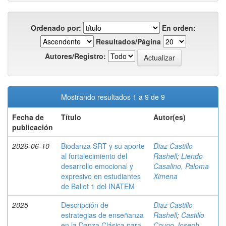
Ordenado por:
En orden:
Resultados/Página
Autores/Registro:
Mostrando resultados 1 a 9 de 9
Fecha de
Título
Autor(es)
publicación
2026-06-10
Biodanza SRT y su aporte
Diaz Castillo
al fortalecimiento del
Rashell
;
Liendo
desarrollo emocional y
Casalino, Paloma
expresivo en estudiantes
Ximena
de Ballet 1 del INATEM
2025
Descripción de
Diaz Castillo
estrategias de enseñanza
Rashell
;
Castillo
en la Danza Clásica para
Ccuno Joseph