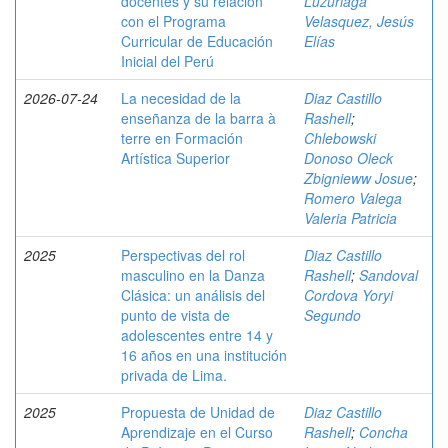
docentes y su relación
Luzuriaga
con el Programa
Velasquez, Jesús
Curricular de Educación
Elías
Inicial del Perú
2026-07-24
La necesidad de la
Diaz Castillo
enseñanza de la barra à
Rashell
;
terre en Formación
Chlebowski
Artística Superior
Donoso Oleck
Zbignieww Josue
;
Romero Valega
Valeria Patricia
2025
Perspectivas del rol
Diaz Castillo
masculino en la Danza
Rashell
;
Sandoval
Clásica: un análisis del
Cordova Yoryi
punto de vista de
Segundo
adolescentes entre 14 y
16 años en una institución
privada de Lima.
2025
Propuesta de Unidad de
Diaz Castillo
Aprendizaje en el Curso
Rashell
;
Concha