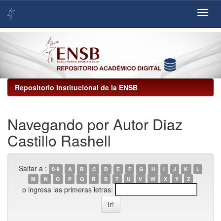
Skip
navigation
Repositorio Institucional de la ENSB
Navegando por Autor Diaz
Castillo Rashell
Saltar a :
0-9
A
B
C
D
E
F
G
H
I
J
K
L
M
N
O
P
Q
R
S
T
U
V
W
X
Y
Z
o ingresa las primeras letras: