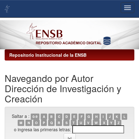
Skip
navigation
Repositorio Institucional de la ENSB
Navegando por Autor
Dirección de Investigación y
Creación
Saltar a :
0-9
A
B
C
D
E
F
G
H
I
J
K
L
M
N
O
P
Q
R
S
T
U
V
W
X
Y
Z
o ingresa las primeras letras: