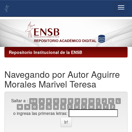
Skip
navigation
Repositorio Institucional de la ENSB
Navegando por Autor Aguirre
Morales Marivel Teresa
Saltar a :
0-9
A
B
C
D
E
F
G
H
I
J
K
L
M
N
O
P
Q
R
S
T
U
V
W
X
Y
Z
o ingresa las primeras letras: