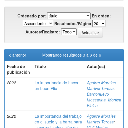
Ordenado por:
En orden:
Resultados/Página
Autores/Registro:
< anterior
Mostrando resultados 3 a 6 de 6
Fecha de
Título
Autor(es)
publicación
2022
La importancia de hacer
Aguirre Morales
un buen Plié
Marivel Teresa
;
Barrionuevo
Messarina, Monica
Eloisa
2022
La importancia del trabajo
Aguirre Morales
en el suelo y la barra para
Marivel Teresa
;
la correcta ejecución de
Vigil Mattos