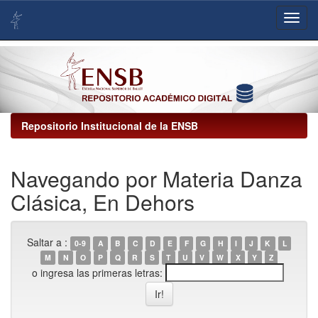
Skip
navigation
Repositorio Institucional de la ENSB
Navegando por Materia Danza
Clásica, En Dehors
Saltar a :
0-9
A
B
C
D
E
F
G
H
I
J
K
L
M
N
O
P
Q
R
S
T
U
V
W
X
Y
Z
o ingresa las primeras letras: