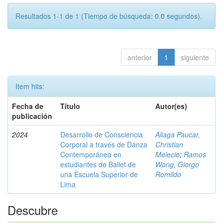
Resultados 1-1 de 1 (Tiempo de búsqueda: 0.0 segundos).
anterior
1
siguiente
Item hits:
Fecha de
Título
Autor(es)
publicación
2024
Desarrollo de Consciencia
Aliaga Paucar,
Corporal a través de Danza
Christian
Contemporánea en
Melecio
;
Ramos
estudiantes de Ballet de
Wong, Giorgo
una Escuela Superior de
Romildo
Lima
Descubre