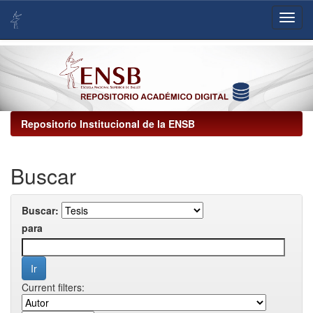
Skip
navigation
Repositorio Institucional de la ENSB
Buscar
Buscar:
para
Current filters: