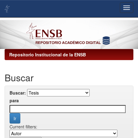
Skip
navigation
Repositorio Institucional de la ENSB
Buscar
Buscar:
para
Current filters: