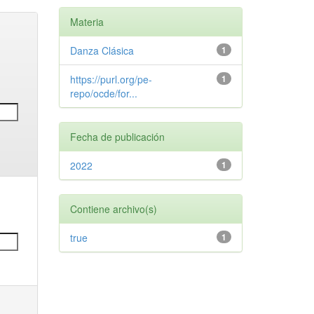
Materia
Danza Clásica
1
https://purl.org/pe-
1
repo/ocde/for...
Fecha de publicación
2022
1
Contiene archivo(s)
true
1