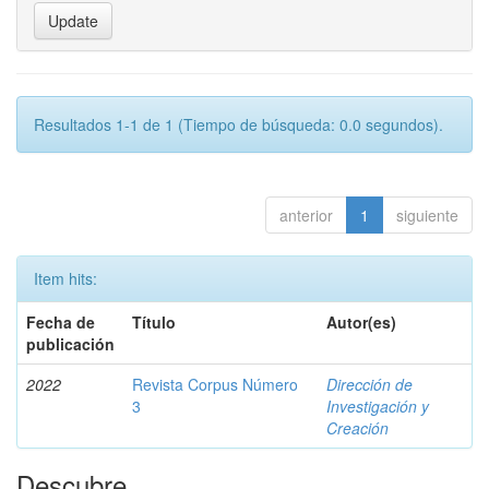
Resultados 1-1 de 1 (Tiempo de búsqueda: 0.0 segundos).
anterior
1
siguiente
Item hits:
Fecha de
Título
Autor(es)
publicación
2022
Revista Corpus Número
Dirección de
3
Investigación y
Creación
Descubre