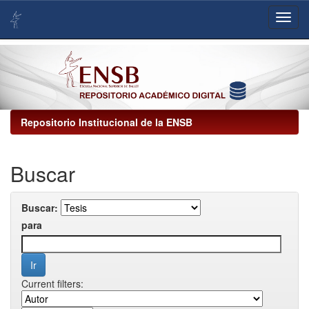
Skip
navigation
Repositorio Institucional de la ENSB
Buscar
Buscar:
para
Current filters: