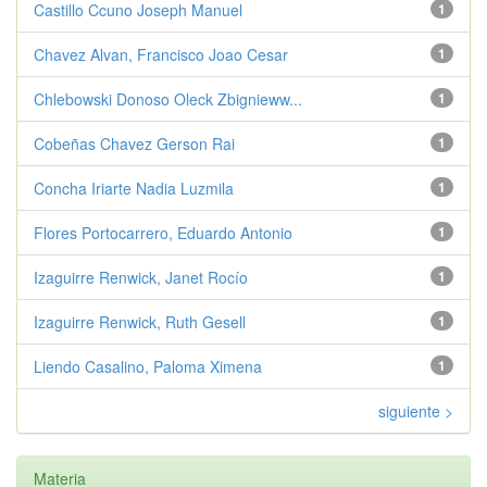
Castillo Ccuno Joseph Manuel
1
Chavez Alvan, Francisco Joao Cesar
1
Chlebowski Donoso Oleck Zbignieww...
1
Cobeñas Chavez Gerson Rai
1
Concha Iriarte Nadia Luzmila
1
Flores Portocarrero, Eduardo Antonio
1
Izaguirre Renwick, Janet Rocío
1
Izaguirre Renwick, Ruth Gesell
1
Liendo Casalino, Paloma Ximena
1
siguiente >
Materia