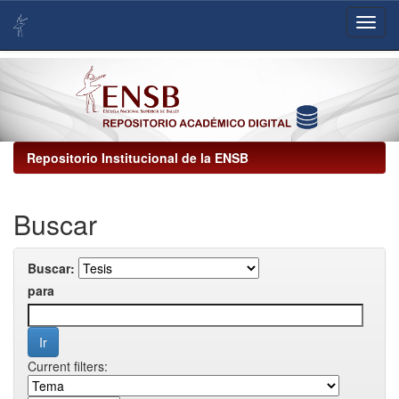
Skip
navigation
Repositorio Institucional de la ENSB
Buscar
Buscar:
para
Current filters: