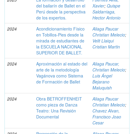
del bailarín de Ballet en el
Xavier
;
Quispe
Perú desde la perspectiva
Saldarriaga,
de los expertos.
Hector Antonio
2024
Acondicionamiento Físico
Aliaga Paucar
en Tobillos-Pies desde la
Christian Melecio
;
mirada de estudiantes de
Velit Llaiqui
la ESCUELA NACIONAL
Cristian Martin
SUPERIOR DE BALLET.
2024
Aproximación al estado del
Aliaga Paucar,
arte de la metodología
Christian Melecio
;
Vagánova como Sistema
Luis Ángel
de Formación de Ballet
Bejarano
Maluquish
2024
Obra BETROFFENHEIT
Aliaga Paucar
como pieza de Danza
Christian Melecio
;
Teatro: Una Revisión
Chavez Alvan,
Documental
Francisco Joao
Cesar
2024
Percepción de la
Aliaga Paucar,