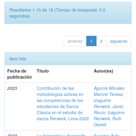
Resultados 1-10 de 18 (Tiempo de búsqueda: 0.0
segundos).
anterior
1
2
siguiente
Item hits:
Fecha de
Título
Autor(es)
publicación
2023
Contribución de las
Aguirre Morales
metodologías activas en
Marivel Teresa
;
las competencias de los
Izaguirre
estudiantes de Danza
Renwick, Janet
Clásica en el estudio de
Rocío
;
Izaguirre
danza Renwick, Lima-2022
Renwick, Ruth
Gesell
2023
La formación y desarrollo
Fuentes Avila,