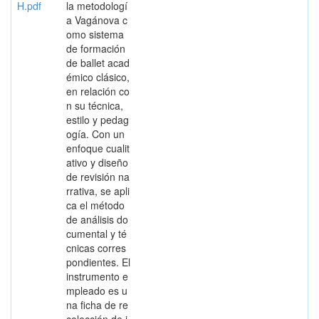
H.pdf
la metodologí
a Vagánova c
omo sistema
de formación
de ballet acad
émico clásico,
en relación co
n su técnica,
estilo y pedag
ogía. Con un
enfoque cualit
ativo y diseño
de revisión na
rrativa, se apli
ca el método
de análisis do
cumental y té
cnicas corres
pondientes. El
instrumento e
mpleado es u
na ficha de re
colección de i