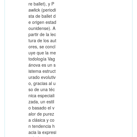
re ballet), y P
awlick (periodi
sta de ballet d
e origen estad
ounidense). A
partir de la lec
tura de los aut
ores, se concl
uye que la me
todología Vag
ánova es un s
istema estruct
urado evolutiv
o, gracias al u
so de una téc
nica especiali
zada, un estil
o basado el v
alor de purez
a clásica y co
n tendencia h
acia la expresi