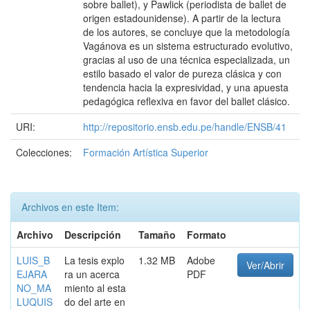
sobre ballet), y Pawlick (periodista de ballet de
origen estadounidense). A partir de la lectura
de los autores, se concluye que la metodología
Vagánova es un sistema estructurado evolutivo,
gracias al uso de una técnica especializada, un
estilo basado el valor de pureza clásica y con
tendencia hacia la expresividad, y una apuesta
pedagógica reflexiva en favor del ballet clásico.
URI:
http://repositorio.ensb.edu.pe/handle/ENSB/41
Colecciones:
Formación Artística Superior
Archivos en este Item:
Archivo
Descripción
Tamaño
Formato
LUIS_B
La tesis explo
1.32 MB
Adobe
Ver/Abrir
EJARA
ra un acerca
PDF
NO_MA
miento al esta
LUQUIS
do del arte en